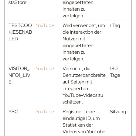
stsStore
eingebetteten
Inhalten zu
verfolgen.
TESTCOO
YouTube
Wird verwendet, um
1 Tag
KIESENAB
die Interaktion der
LED
Nutzer mit
eingebetteten
Inhalten zu
verfolgen.
VISITOR_I
YouTube
Versucht, die
180
NFO1_LIV
Benutzerbandbreite
Tage
E
auf Seiten mit
integrierten
YouTube-Videos zu
schätzen.
YSC
YouTube
Registriert eine
Sitzung
eindeutige ID, um
Statistiken der
Videos von YouTube,