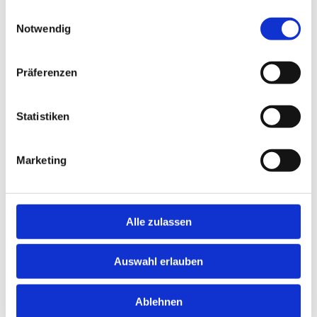
e
über Besuche des
gesammelt haben.
Einwilligungsauswahl
Benutzers auf der
Notwendig
Website, wie z. B. die
Anzahl der Besuche,
durchschnittliche
Präferenzen
Verweildauer auf der
Website und welche
Seiten gelesen
Statistiken
wurden.
_wwau [x2]
wwa.wipe.d
Erfasst Statistiken
3 Jahre
Marketing
e
über Besuche des
Benutzers auf der
Website, wie z. B. die
Anzahl der Besuche,
Alle zulassen
durchschnittliche
Verweildauer auf der
Website und welche
Auswahl erlauben
Seiten gelesen
wurden.
Ablehnen
_wwav [x2]
wwa.wipe.d
Erfasst Statistiken
1 Tag