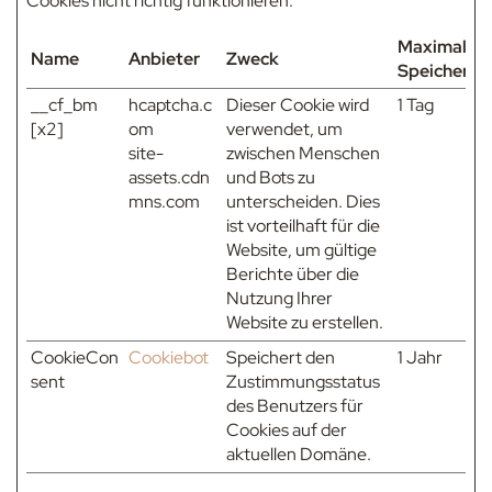
Cookies nicht richtig funktionieren.
Maximale
Name
Anbieter
Zweck
Speicherda
__cf_bm
hcaptcha.c
Dieser Cookie wird
1 Tag
[x2]
om
verwendet, um
site-
zwischen Menschen
assets.cdn
und Bots zu
mns.com
unterscheiden. Dies
ist vorteilhaft für die
Website, um gültige
Berichte über die
Nutzung Ihrer
Website zu erstellen.
CookieCon
Cookiebot
Speichert den
1 Jahr
sent
Zustimmungsstatus
des Benutzers für
Cookies auf der
aktuellen Domäne.