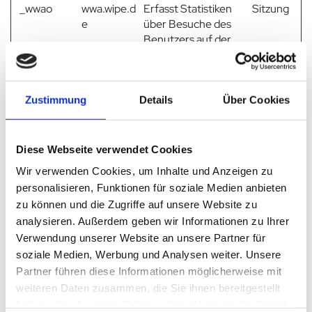
_wwao
wwa.wipe.d
Erfasst Statistiken
Sitzung
e
über Besuche des
Benutzers auf der
Website, wie z. B. die
Anzahl der Besuche,
durchschnittliche
Zustimmung
Details
Über Cookies
Verweildauer auf der
Website und welche
Seiten gelesen
wurden.
Diese Webseite verwendet Cookies
_wwar [x2]
wwa.wipe.d
Registriert
Sitzung
Wir verwenden Cookies, um Inhalte und Anzeigen zu
e
statistische Daten
personalisieren, Funktionen für soziale Medien anbieten
über das Verhalten
zu können und die Zugriffe auf unsere Website zu
der Besucher auf der
analysieren. Außerdem geben wir Informationen zu Ihrer
Website. Wird vom
Verwendung unserer Website an unsere Partner für
Website-Betreiber
soziale Medien, Werbung und Analysen weiter. Unsere
für internes Analytics
Partner führen diese Informationen möglicherweise mit
verwendet.
weiteren Daten zusammen, die Sie ihnen bereitgestellt
_wwas
wwa.wipe.d
Erfasst Statistiken
Sitzung
haben oder die sie im Rahmen Ihrer Nutzung der Dienste