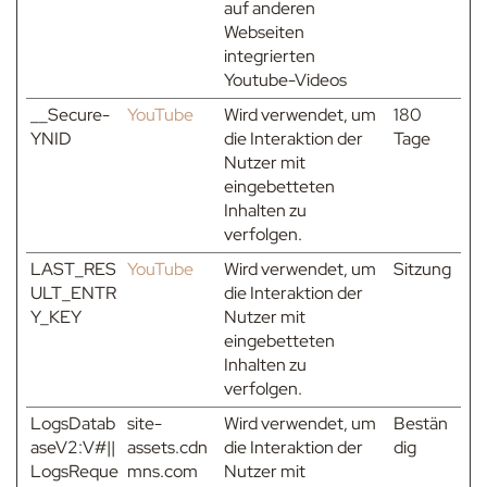
auf anderen
Webseiten
integrierten
Youtube-Videos
__Secure-
YouTube
Wird verwendet, um
180
YNID
die Interaktion der
Tage
Nutzer mit
eingebetteten
Inhalten zu
verfolgen.
LAST_RES
YouTube
Wird verwendet, um
Sitzung
ULT_ENTR
die Interaktion der
Y_KEY
Nutzer mit
eingebetteten
Inhalten zu
verfolgen.
LogsDatab
site-
Wird verwendet, um
Bestän
aseV2:V#||
assets.cdn
die Interaktion der
dig
LogsReque
mns.com
Nutzer mit