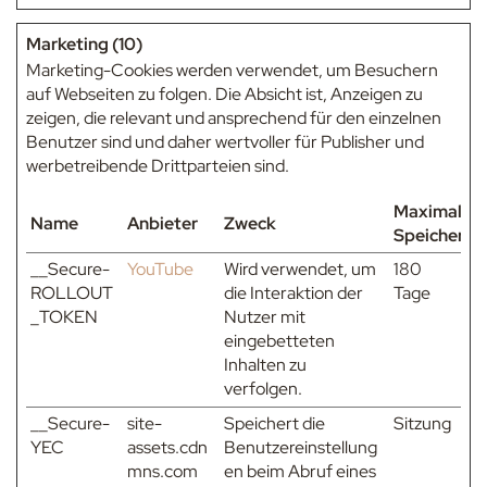
Marketing (10)
Marketing-Cookies werden verwendet, um Besuchern
auf Webseiten zu folgen. Die Absicht ist, Anzeigen zu
zeigen, die relevant und ansprechend für den einzelnen
Benutzer sind und daher wertvoller für Publisher und
werbetreibende Drittparteien sind.
Maximale
Name
Anbieter
Zweck
Speicherda
__Secure-
YouTube
Wird verwendet, um
180
ROLLOUT
die Interaktion der
Tage
_TOKEN
Nutzer mit
eingebetteten
Inhalten zu
verfolgen.
__Secure-
site-
Speichert die
Sitzung
YEC
assets.cdn
Benutzereinstellung
mns.com
en beim Abruf eines