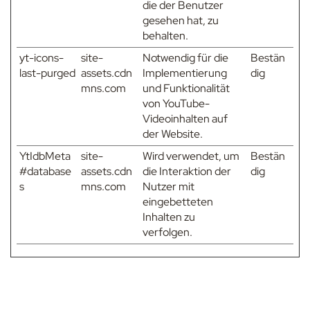
die der Benutzer
gesehen hat, zu
behalten.
yt-icons-
site-
Notwendig für die
Bestän
last-purged
assets.cdn
Implementierung
dig
mns.com
und Funktionalität
von YouTube-
Videoinhalten auf
der Website.
YtIdbMeta
site-
Wird verwendet, um
Bestän
#database
assets.cdn
die Interaktion der
dig
s
mns.com
Nutzer mit
eingebetteten
Inhalten zu
verfolgen.