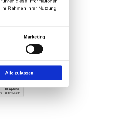
 führen diese Informationen
ie im Rahmen Ihrer Nutzung
Marketing
rklärung zur Kenntnis
lektronischen
g meiner eingegebenen
r Anfrage zu. *
Alle zulassen