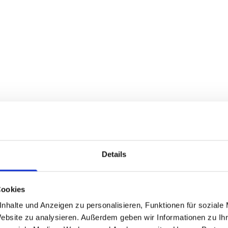
Schreiben Sie uns
Details
i
Cookies
e Zoppke e.K.
nhalte und Anzeigen zu personalisieren, Funktionen für soziale
Website zu analysieren. Außerdem geben wir Informationen zu I