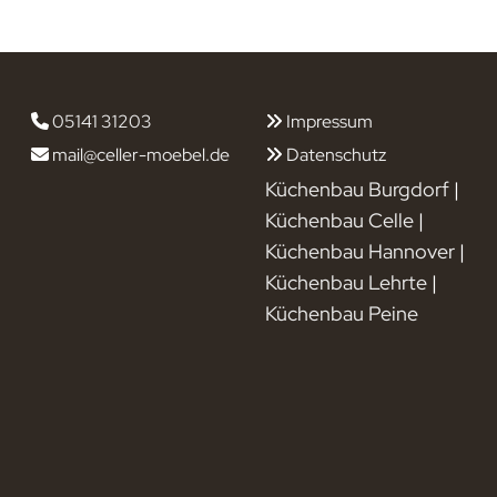
05141 31203
Impressum


mail@celler-moebel.de
Datenschutz


Küchenbau Burgdorf
|
Küchenbau Celle
|
Küchenbau Hannover
|
Küchenbau Lehrte
|
Küchenbau Peine