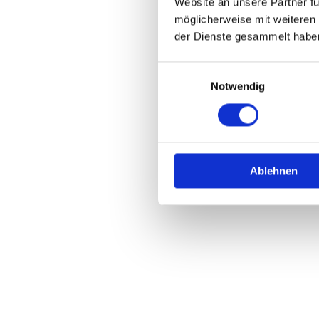
Website an unsere Partner fü
29223 Celle
möglicherweise mit weiteren
der Dienste gesammelt habe
Einwilligungsauswahl
05141 31203

Notwendig
mail@celler-moebel

Ablehnen