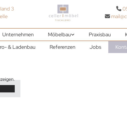
land 3
0

elle
mail@c

Unternehmen
Möbelbau
Praxisbau
ro- & Ladenbau
Referenzen
Jobs
Kont
uzeigen.