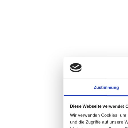
Anschrift
Zustimmung
Celler Möbel Tischlere
Diese Webseite verwendet 
Tischlermeister Andre
Wir verwenden Cookies, um I
und die Zugriffe auf unsere 
Neues Roland 3